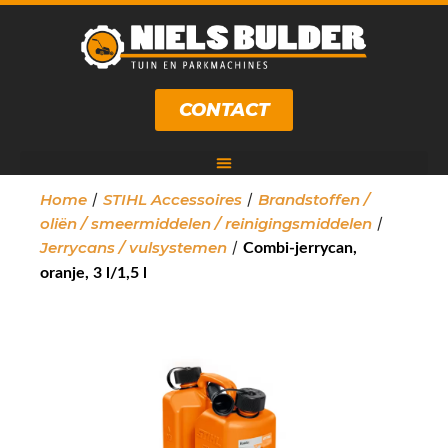
CONTACT
/
/
Home
STIHL Accessoires
Brandstoffen /
/
oliën / smeermiddelen / reinigingsmiddelen
/
Jerrycans / vulsystemen
Combi-jerrycan,
oranje, 3 l/1,5 l