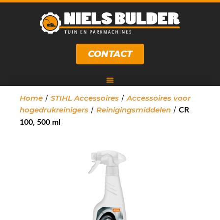
CONTACT
/
/
Home
STIHL Accessoires
Accessoires voor
/
/
hogedrukreinigers
Reinigingsmiddelen
CR
100, 500 ml