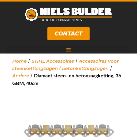
CONTACT
/
/
Home
STIHL Accessoires
Accessoires voor
/
steenketttingzagen / betonketttingzagen
/
Andere
Diamant steen- en betonzaagketting, 36
GBM, 40cm