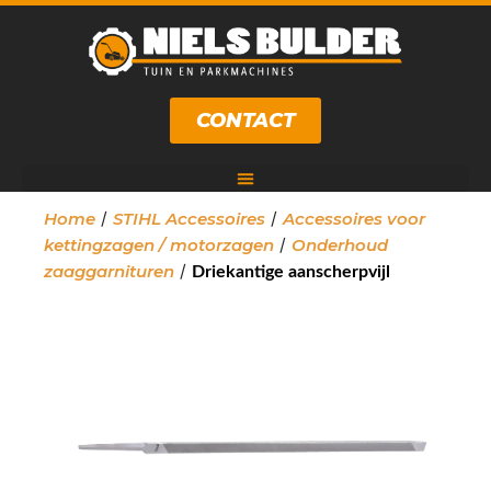
CONTACT
/
/
Home
STIHL Accessoires
Accessoires voor
/
kettingzagen / motorzagen
Onderhoud
/
zaaggarnituren
Driekantige aanscherpvijl