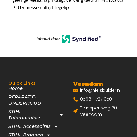
geen gereedschap nodig. Vervang de 3 STIHL DURO
PLUS messen altijd tegelijk.
Inhoud door
Quick Links
Veendam
Home
info@nielsbulder.nl
REPARATIE-
0598 - 727 050
ONDERHOUD
Transportweg 20,
STIHL
Veendam
Tuinmachines
STIHL Accessoires
STIHL Bronnen