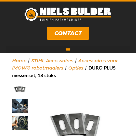
CONTACT
/
/
Home
STIHL Accessoires
Accessoires voor
/
/
iMOW® robotmaaiers
Opties
DURO PLUS
messenset, 18 stuks