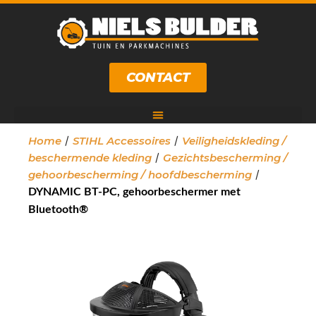
CONTACT
/
/
Home
STIHL Accessoires
Veiligheidskleding /
/
beschermende kleding
Gezichtsbescherming /
/
gehoorbescherming / hoofdbescherming
DYNAMIC BT-PC, gehoorbeschermer met
Bluetooth®