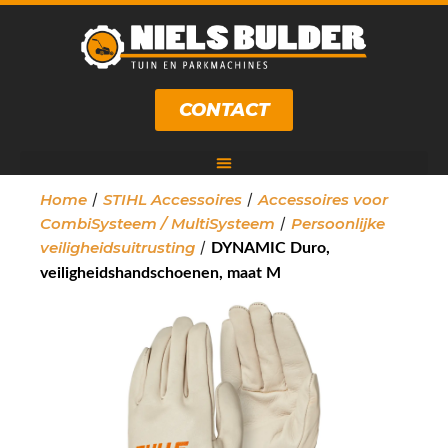
CONTACT
/
/
Home
STIHL Accessoires
Accessoires voor
/
CombiSysteem / MultiSysteem
Persoonlijke
/
veiligheidsuitrusting
DYNAMIC Duro,
veiligheidshandschoenen, maat M