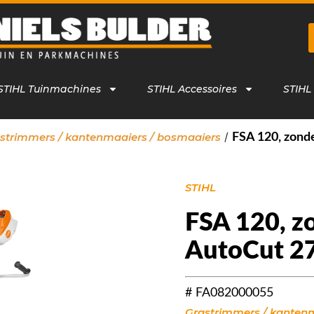
STIHL Tuinmachines
STIHL Accessoires
STIHL
/
strimmers / kantenmaaiers / bosmaaiers
FSA 120, zonde
STIHL
FSA 120, zo
AutoCut 2
# FA082000055
Grastrimmers / kantenm