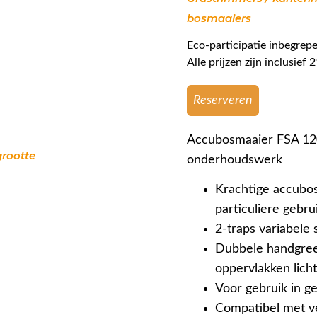
bosmaaiers
Eco-participatie inbegrepe
Alle prijzen zijn inclusie
Reserveren
Accubosmaaier FSA 120 e
grootte
onderhoudswerk
Krachtige accubos
particuliere gebru
2-traps variabele 
Dubbele handgree
oppervlakken lich
Voor gebruik in g
Compatibel met v