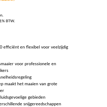
n.
f 21% BTW.
fficiënt en flexibel voor veelzijdig
maaier voor professionele en
ikers
snelheidsregeling
p maakt het maaien van grote
ter
eluidsgevoelige gebieden
erschillende snijgereedschappen