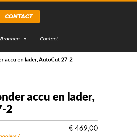
CONTACT
 Bronnen
Contact
r accu en lader, AutoCut 27-2
nder accu en lader,
7-2
€
469,00
aaiers /