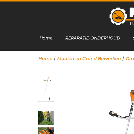
Home
REPARATIE-ONDERHOUD
/
/
Home
Maaien en Grond Bewerken
Gra