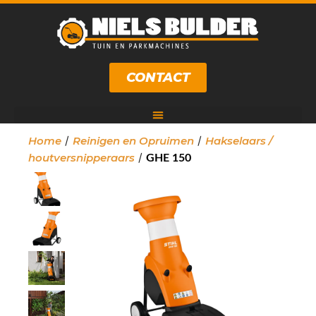
CONTACT
/
/
Home
Reinigen en Opruimen
Hakselaars /
/
houtversnipperaars
GHE 150