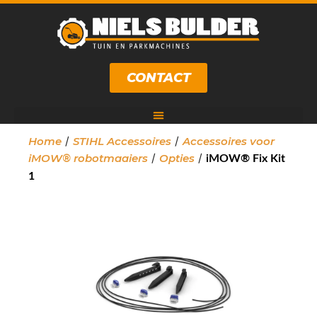
CONTACT
/
/
Home
STIHL Accessoires
Accessoires voor
/
/
iMOW® robotmaaiers
Opties
iMOW® Fix Kit
1