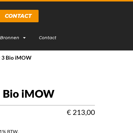
CONTACT
 Bronnen
Contact
it 3 Bio iMOW
 3 Bio iMOW
€
213,00
f 21% BTW.