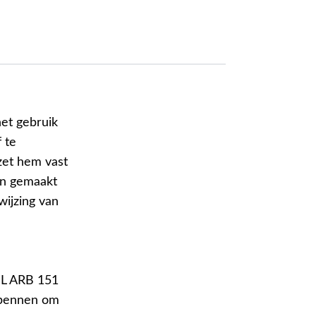
het gebruik
 te
zet hem vast
jn gemaakt
wijzing van
HL ARB 151
spennen om