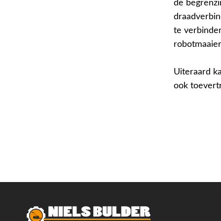
de begrenzi
draadverbi
te verbinde
robotmaaier
Uiteraard k
ook toevert