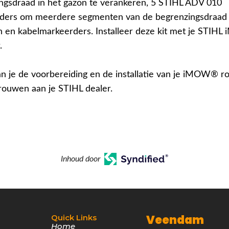
ngsdraad in het gazon te verankeren, 5 STIHL ADV 010
nders om meerdere segmenten van de begrenzingsdraad 
n en kabelmarkeerders. Installeer deze kit met je STI
.
an je de voorbereiding en de installatie van je iMOW® r
rouwen aan je STIHL dealer.
Inhoud door
Veendam
Quick Links
Home