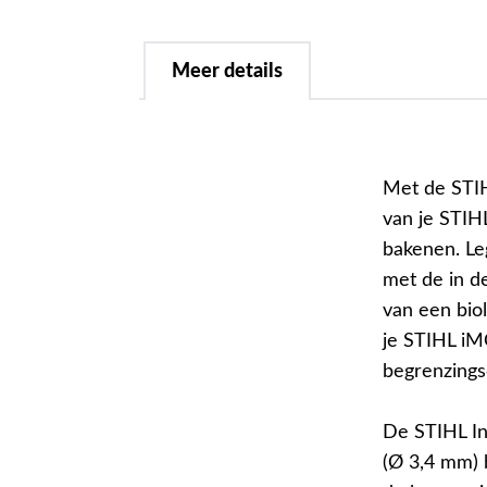
Meer details
Met de STIH
van je STIH
bakenen. Le
met de in d
van een bio
je STIHL iM
begrenzings
De STIHL In
(Ø 3,4 mm)