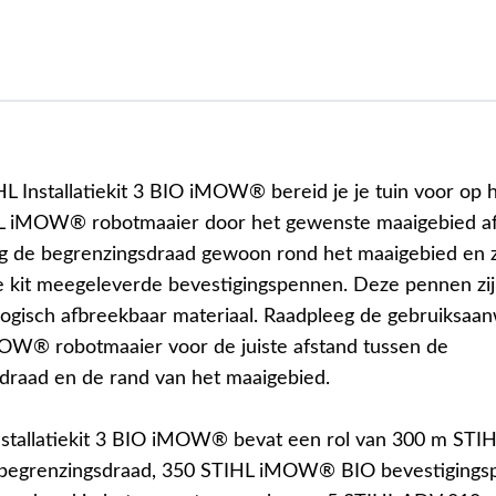
L Installatiekit 3 BIO iMOW® bereid je je tuin voor op 
L iMOW® robotmaaier door het gewenste maaigebied af
g de begrenzingsdraad gewoon rond het maaigebied en 
e kit meegeleverde bevestigingspennen. Deze pennen zi
logisch afbreekbaar materiaal. Raadpleeg de gebruiksaan
OW® robotmaaier voor de juiste afstand tussen de
draad en de rand van het maaigebied.
stallatiekit 3 BIO iMOW® bevat een rol van 300 m STI
 begrenzingsdraad, 350 STIHL iMOW® BIO bevestiging