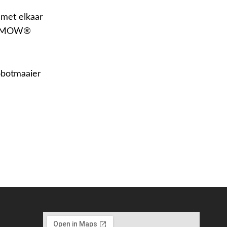
met elkaar
HL iMOW®
obotmaaier