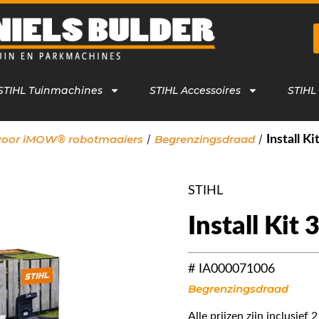
STIHL Tuinmachines
STIHL Accessoires
STIHL
/
/
 voor iMOW® robotmaaiers
Begrenzingsdraad
Install K
STIHL
Install Kit
# IA000071006
Begrenzingsdraad
Alle prijzen zijn inclusie