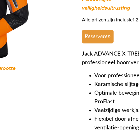
veiligheidsuitrusting
Alle prijzen zijn inclusie
Reserveren
Jack ADVANCE X-TREEm
professioneel boomver
grootte
Voor professionee
Keramische slijta
Optimale beweging
ProElast
Veelzijdige werkja
Flexibel door af
ventilatie-openin