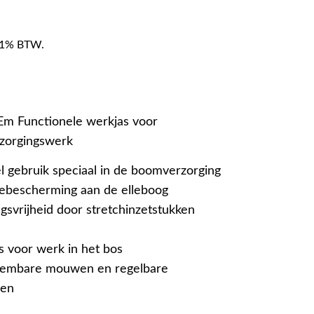
f 21% BTW.
 Functionele werkjas voor
zorgingswerk
l gebruik speciaal in de boomverzorging
gebescherming aan de elleboog
svrijheid door stretchinzetstukken
s voor werk in het bos
neembare mouwen en regelbare
gen