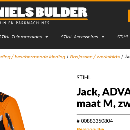
STIHL Tuinmachines
STIHL Accessoires
STIHL
/
/
leding / beschermende kleding
Bosjassen / werkshirts
Ja
STIHL
Jack, ADV
maat M, zw
# 00883350804
Persoonlijke