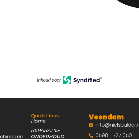
Inhoud door
Veendam
Quick Links
Home
info@nielsbulder.n
REPARATIE-
0598 - 727 050
achines en
ONDERHOUD