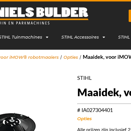
STIHL Tuinmachines
STIHL Accessoires
STIHL
/
/
 voor iMOW® robotmaaiers
Opties
Maaidek, voor iMO
STIHL
Maaidek, 
# IA027304401
Opties
Alle prijzen zijn inclusie