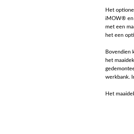
Het optione
iMOW® en i
met een maa
het een opt
Bovendien k
het maaidek
gedemonteer
werkbank. I
Het maaide