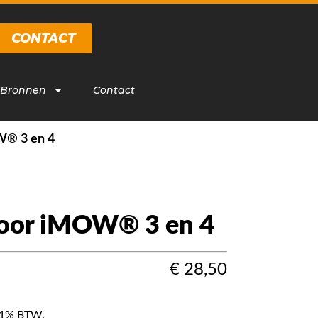
CONTACT
 Bronnen
Contact
W® 3 en 4
voor iMOW® 3 en 4
€
28,50
f 21% BTW.