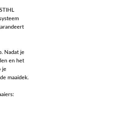
 STIHL
systeem
garandeert
. Nadat je
len en het
 je
ede maaidek.
aiers: