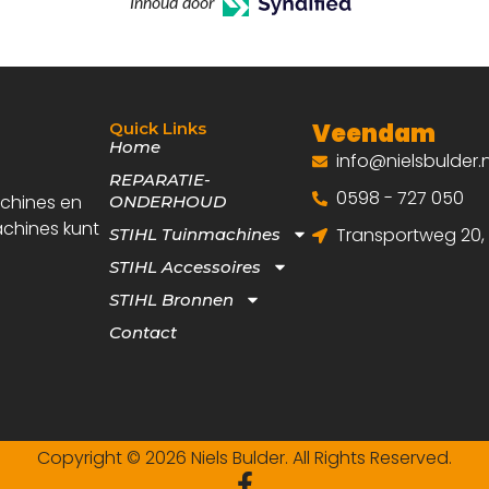
Inhoud door
Veendam
Quick Links
Home
info@nielsbulder.n
REPARATIE-
0598 - 727 050
achines en
ONDERHOUD
achines kunt
Transportweg 20
STIHL Tuinmachines
STIHL Accessoires
STIHL Bronnen
Contact
Copyright © 2026 Niels Bulder. All Rights Reserved.