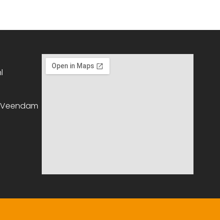
l
, Veendam