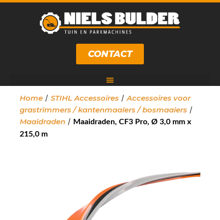
CONTACT
/
/
Home
STIHL Accessoires
Accessoires voor
/
grastrimmers / kantenmaaiers / bosmaaiers
/
Maaidraden
Maaidraden, CF3 Pro, Ø 3,0 mm x
215,0 m