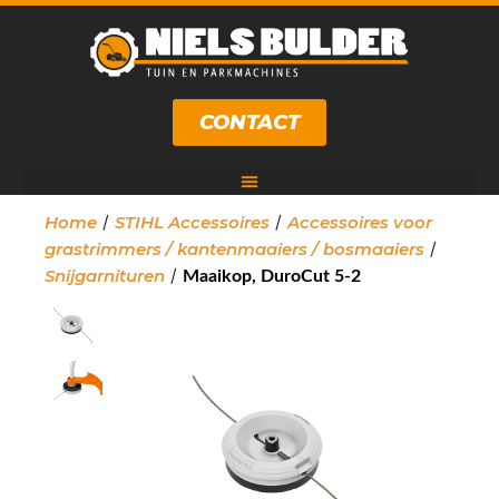
CONTACT
/
/
Home
STIHL Accessoires
Accessoires voor
/
grastrimmers / kantenmaaiers / bosmaaiers
/
Snijgarnituren
Maaikop, DuroCut 5-2