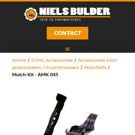
CONTACT
/
/
Home
STIHL Accessoires
Accessoires voor
/
/
grasmaaiers / mulchmaaiers
Mulchkits
Mulch-Kit - AMK 045