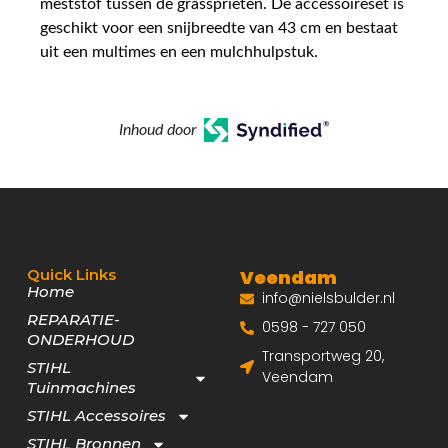
meststof tussen de grassprieten. De accessoireset is
geschikt voor een snijbreedte van 43 cm en bestaat
uit een multimes en een mulchhulpstuk.
Inhoud door
Quick Links
Veendam
Home
info@nielsbulder.nl
REPARATIE-
0598 - 727 050
ONDERHOUD
Transportweg 20,
STIHL
Veendam
Tuinmachines
STIHL Accessoires
STIHL Bronnen