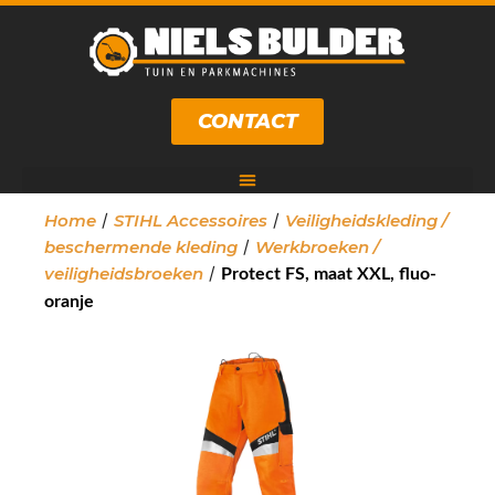
CONTACT
/
/
Home
STIHL Accessoires
Veiligheidskleding /
/
beschermende kleding
Werkbroeken /
/
veiligheidsbroeken
Protect FS, maat XXL, fluo-
oranje