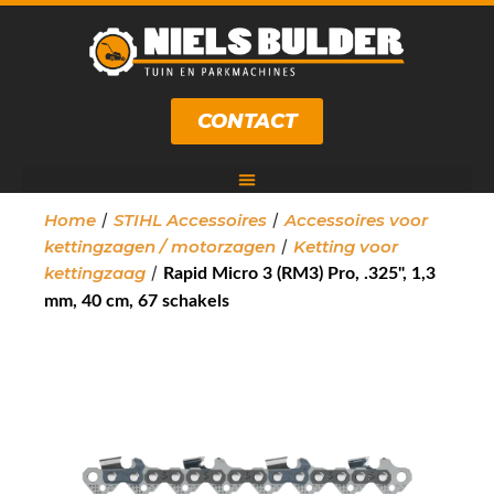
CONTACT
/
/
Home
STIHL Accessoires
Accessoires voor
/
kettingzagen / motorzagen
Ketting voor
/
kettingzaag
Rapid Micro 3 (RM3) Pro, .325", 1,3
mm, 40 cm, 67 schakels