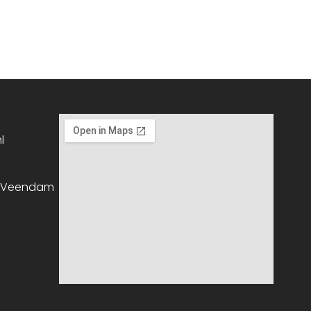
l
, Veendam