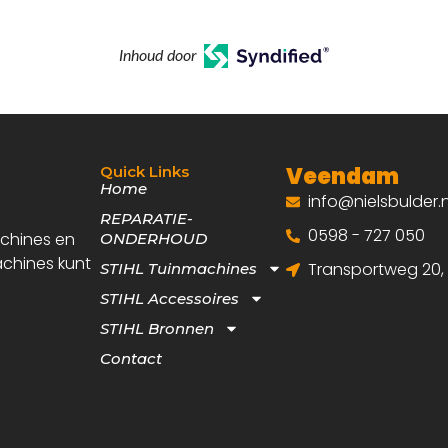
Inhoud door
Veendam
Quick Links
Home
info@nielsbulder.n
REPARATIE-
0598 - 727 050
achines en
ONDERHOUD
achines kunt
Transportweg 20
STIHL Tuinmachines
STIHL Accessoires
STIHL Bronnen
Contact