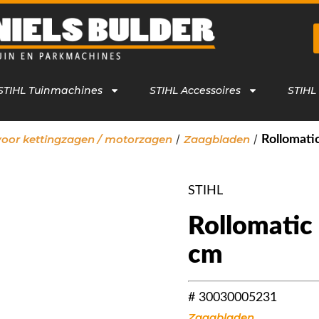
STIHL Tuinmachines
STIHL Accessoires
STIHL
/
/
voor kettingzagen / motorzagen
Zaagbladen
Rollomatic
STIHL
Rollomatic 
cm
# 30030005231
Zaagbladen