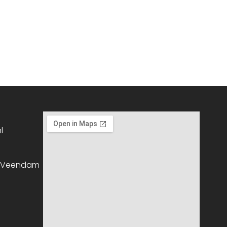
l
, Veendam