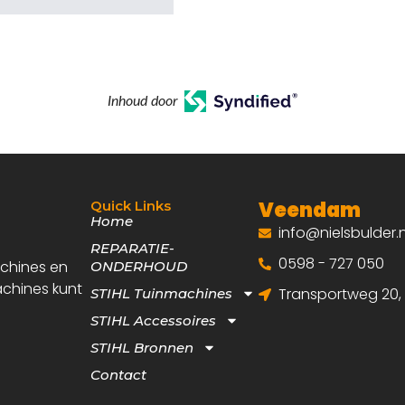
Inhoud door
Veendam
Quick Links
Home
info@nielsbulder.n
REPARATIE-
0598 - 727 050
achines en
ONDERHOUD
achines kunt
Transportweg 20
STIHL Tuinmachines
STIHL Accessoires
STIHL Bronnen
Contact