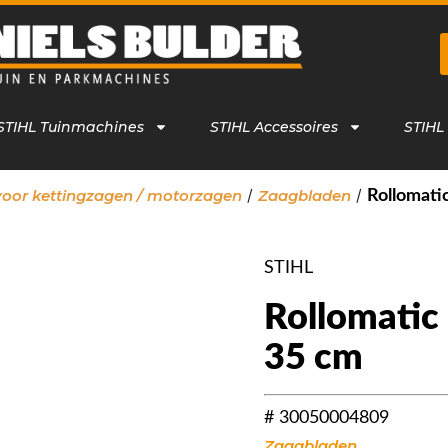
STIHL Tuinmachines
STIHL Accessoires
STIHL
/
/
voor kettingzagen / motorzagen
Zaagbladen
Rollomatic
STIHL
Rollomatic 
35 cm
# 30050004809
Zaagbladen