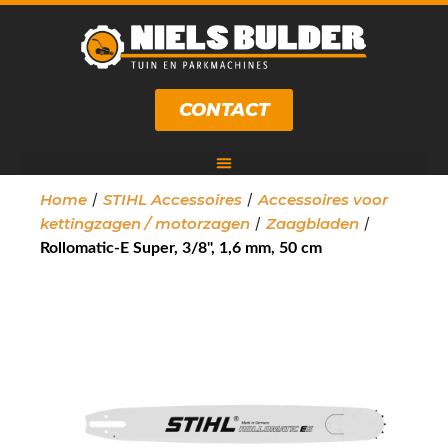
CONTACT
/
/
Home
STIHL Accessoires
Accessoires voor
/
/
kettingzagen / motorzagen
Zaagbladen
Rollomatic-E Super, 3/8", 1,6 mm, 50 cm