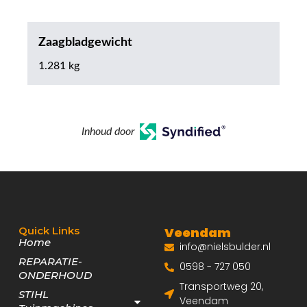
Zaagbladgewicht
1.281 kg
Inhoud door
Quick Links
Veendam
Home
info@nielsbulder.nl
REPARATIE-
0598 - 727 050
ONDERHOUD
Transportweg 20,
STIHL
Veendam