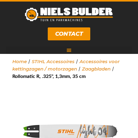
CONTACT
/
/
Home
STIHL Accessoires
Accessoires voor
/
/
kettingzagen / motorzagen
Zaagbladen
Rollomatic R, .325", 1,3mm, 35 cm