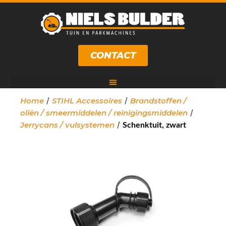
CONTACT
/
/
Home
STIHL Accessoires
Brandstoffen /
/
oliën / smeermiddelen / reinigingsmiddelen
/
Jerrycans / vulsystemen
Schenktuit, zwart