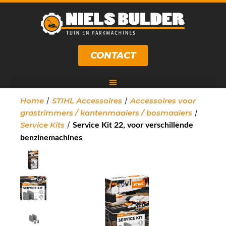
CONTACT
/
/
Home
STIHL Accessoires
Accessoires voor
/
grastrimmers / kantenmaaiers / bosmaaiers
/
Service Kits
Service Kit 22, voor verschillende
benzinemachines