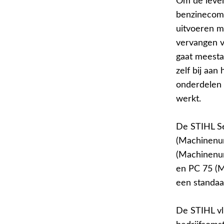
Om de leven
benzinecomb
uitvoeren m
vervangen v
gaat meesta
zelf bij aa
onderdelen 
werkt.
De STIHL Se
(Machinenu
(Machinenu
en PC 75 (
een standa
De STIHL vli