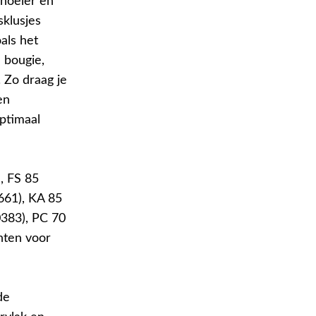
noeier en
klusjes
als het
 bougie,
 Zo draag je
en
optimaal
, FS 85
61), KA 85
383), PC 70
nten voor
de