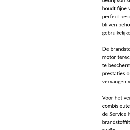
bedrijfsomst
houdt fijne 
perfect bes
blijven beho
gebruikelijk
De brandsto
motor terec
te bescherm
prestaties 
vervangen v
Voor het ve
combisleute
de Service 
brandstoffi