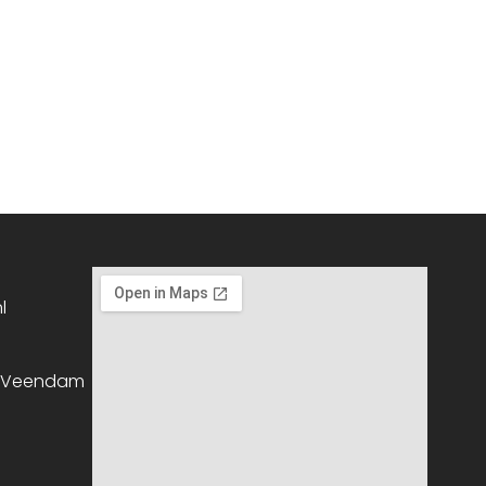
l
, Veendam