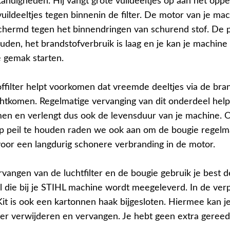
andigheden. Hij vangt grote vuildeeltjes op aan het oppe
vuildeeltjes tegen binnenin de filter. De motor van je mac
chermd tegen het binnendringen van schurend stof. De p
uden, het brandstofverbruik is laag en je kan je machine
e gemak starten.
ffilter helpt voorkomen dat vreemde deeltjes via de bran
htkomen. Regelmatige vervanging van dit onderdeel hel
en en verlengt dus ook de levensduur van je machine.
op peil te houden raden we ook aan om de bougie regelma
oor een langdurig schonere verbranding in de motor.
rvangen van de luchtfilter en de bougie gebruik je best 
l die bij je STIHL machine wordt meegeleverd. In de ver
Kit is ook een kartonnen haak bijgesloten. Hiermee kan j
lter verwijderen en vervangen. Je hebt geen extra geree