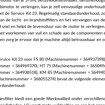
sduur van je STIHL benzinekantenmaaier, benzinehoogs
imotor te verlengen, kan je zelf eenvoudige onderhouds
et de Service Kit 23. Regelmatig standaardonderhoud, zo
an de lucht- en brandstoffilters en het vervangen van de
l snel en helpt de levensduur van de motor te verlengen.
n het voorkomen van vuil en schade aan de componenten 
en zorg je ervoor dat je machine altijd betrouwbaar en 
rvice Kit 23 voor FS 80 (Machinenummer > 364937398)
mmer > 364969370), HT 75 (Machinenummer > 3650496
mmer > 364938518), KM 85 (Machinenummer > 364940
Machinenummer > 366055274) bevat de volgende eleme
ardonderhoud:
esfilter biedt een goede filterkwaliteit onder verschillen