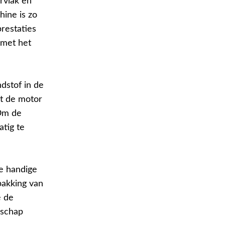
rvlak en
hine is zo
restaties
 met het
dstof in de
pt de motor
 Om de
tig te
de handige
pakking van
e de
dschap