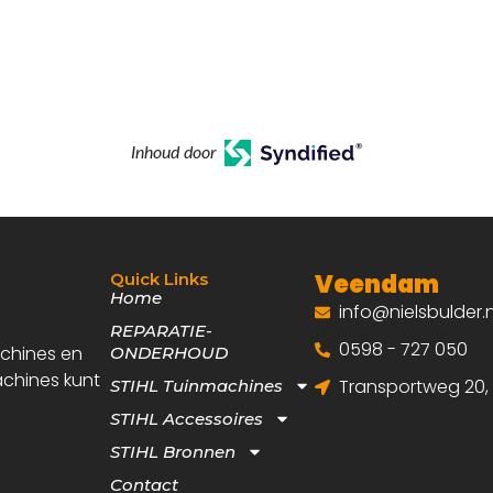
Inhoud door
Veendam
Quick Links
Home
info@nielsbulder.n
REPARATIE-
0598 - 727 050
achines en
ONDERHOUD
achines kunt
Transportweg 20
STIHL Tuinmachines
STIHL Accessoires
STIHL Bronnen
Contact