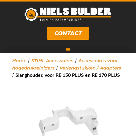
CONTACT
/
/
Home
STIHL Accessoires
Accessoires voor
/
hogedrukreinigers
Verlengstukken / Adapters
/
Slanghouder, voor RE 150 PLUS en RE 170 PLUS