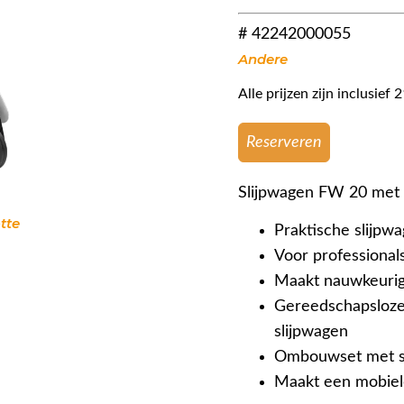
# 42242000055
Andere
Alle prijzen zijn inclusie
Reserveren
Slijpwagen FW 20 me
tte
Praktische slijpw
Voor professiona
Maakt nauwkeurige
Gereedschapsloze
slijpwagen
Ombouwset met s
Maakt een mobiele