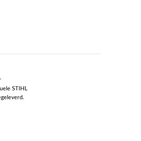
r
nuele STIHL
geleverd.