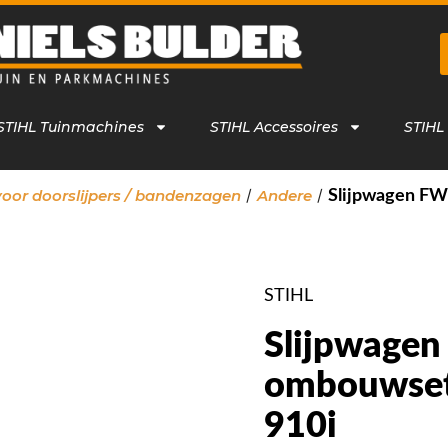
STIHL Tuinmachines
STIHL Accessoires
STIHL
/
/
voor doorslijpers / bandenzagen
Andere
Slijpwagen FW
STIHL
Slijpwagen
ombouwset 
910i