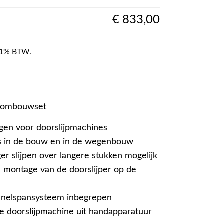
€
833,00
f 21% BTW.
t ombouwset
agen voor doorslijpmachines
ls in de bouw en in de wegenbouw
r slijpen over langere stukken mogelijk
 montage van de doorslijper op de
nelspansysteem inbegrepen
 doorslijpmachine uit handapparatuur