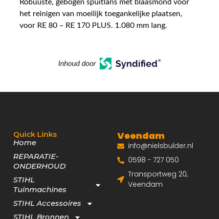
Robuuste, gebogen spuitlans met blaasmond voor
het reinigen van moeilijk toegankelijke plaatsen,
voor RE 80 – RE 170 PLUS. 1.080 mm lang.
Inhoud door
Quick Links
Veendam
Home
info@nielsbulder.nl
REPARATIE-
0598 - 727 050
ONDERHOUD
Transportweg 20,
STIHL
Veendam
Tuinmachines
STIHL Accessoires
STIHL Bronnen