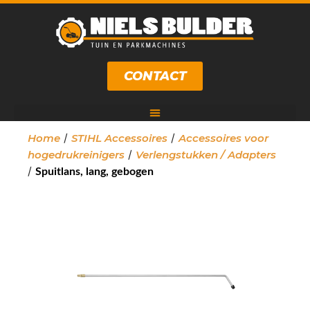
CONTACT
/
/
Home
STIHL Accessoires
Accessoires voor
/
hogedrukreinigers
Verlengstukken / Adapters
/
Spuitlans, lang, gebogen