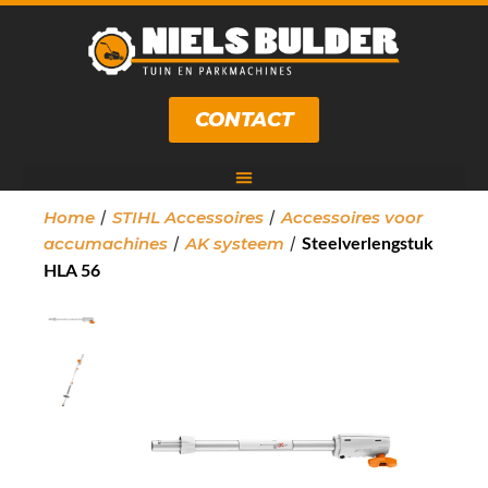
CONTACT
/
/
Home
STIHL Accessoires
Accessoires voor
/
/
accumachines
AK systeem
Steelverlengstuk
HLA 56