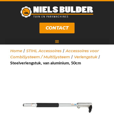
CONTACT
/
/
Home
STIHL Accessoires
Accessoires voor
/
/
CombiSysteem / MultiSysteem
Verlengstuk
Steelverlengstuk, van aluminium, 50cm