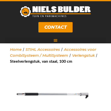
CONTACT
/
/
Home
STIHL Accessoires
Accessoires voor
/
/
CombiSysteem / MultiSysteem
Verlengstuk
Steelverlengstuk, van staal, 100 cm