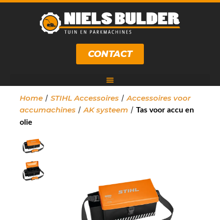
CONTACT
/
/
Home
STIHL Accessoires
Accessoires voor
/
/
accumachines
AK systeem
Tas voor accu en
olie