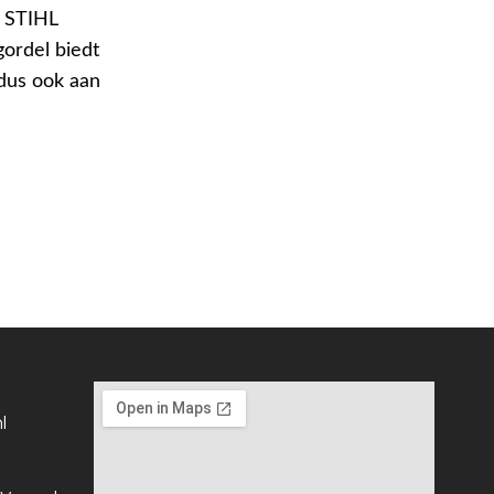
r STIHL
ordel biedt
 dus ook aan
l