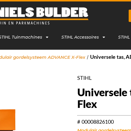
STIHL Tuinmachines
STIHL Accessoires
STIHL
/
ulair gordelsysteem ADVANCE X-Flex
Universele tas,
STIHL
Universele
Flex
# 00008826100
Modulair gordelsystee