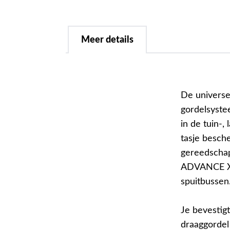
Meer details
De universe
gordelsyste
in de tuin-
tasje besche
gereedschap 
ADVANCE X-F
spuitbussen
Je bevestig
draaggorde