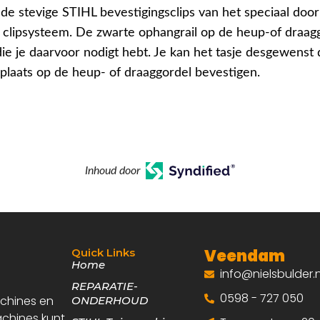
 de stevige STIHL bevestigingsclips van het speciaal doo
 clipsysteem. De zwarte ophangrail op de heup-of draagg
die je daarvoor nodigt hebt. Je kan het tasje desgewenst
plaats op de heup- of draaggordel bevestigen.
Inhoud door
Veendam
Quick Links
Home
info@nielsbulder.n
REPARATIE-
0598 - 727 050
achines en
ONDERHOUD
achines kunt