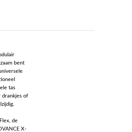
dulair
kzaam bent
universele
tioneel
ele tas
 drankjes of
ijdig.
Flex, de
ADVANCE X-