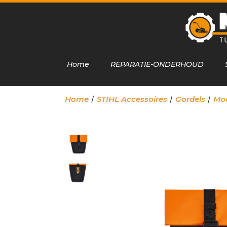
Home
REPARATIE-ONDERHOUD
/
/
/
Home
STIHL Accessoires
Gordels
Mod