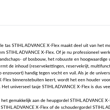
le tas STIHL ADVANCE X-Flex maakt deel uit van het mo
em STIHL ADVANCE X-Flex. Of je nu professioneel wer
, landschaps- of bosbouw, het robuuste en hoogwaardige 
rmt de inhoud (reservekettingen, reservekrijt, multifunc
enzovoort) handig tegen vocht en vuil. Als je de univers
lex binnenstebuiten keert, wordt het een houder voor
. Het universeel tasje STIHL ADVANCE X-Flex is dus veelz
t het gemakkelijk aan de heupgordel STIHL ADVANCE X-
l STIHL ADVANCE X-Flex of de schoudergordel STIHL 