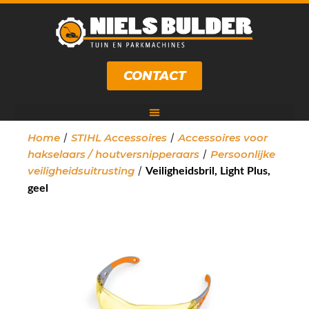
CONTACT
/
/
Home
STIHL Accessoires
Accessoires voor
/
hakselaars / houtversnipperaars
Persoonlijke
/
veiligheidsuitrusting
Veiligheidsbril, Light Plus,
geel