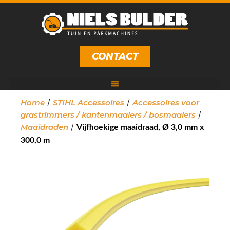
CONTACT
/
/
Home
STIHL Accessoires
Accessoires voor
/
grastrimmers / kantenmaaiers / bosmaaiers
/
Maaidraden
Vijfhoekige maaidraad, Ø 3,0 mm x
300,0 m