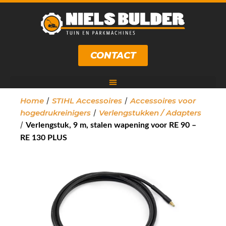
CONTACT
/
/
Home
STIHL Accessoires
Accessoires voor
/
hogedrukreinigers
Verlengstukken / Adapters
/
Verlengstuk, 9 m, stalen wapening voor RE 90 –
RE 130 PLUS