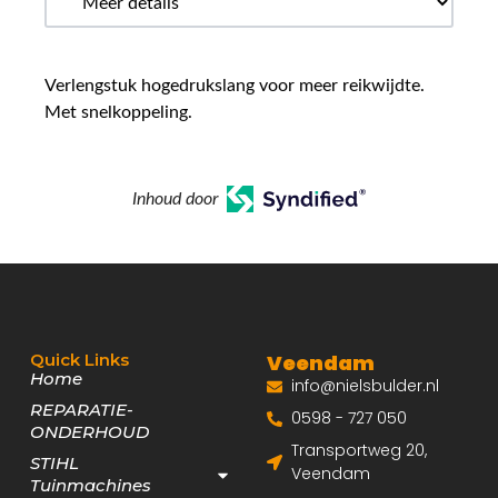
Verlengstuk hogedrukslang voor meer reikwijdte.
Met snelkoppeling.
Inhoud door
Quick Links
Veendam
Home
info@nielsbulder.nl
REPARATIE-
0598 - 727 050
ONDERHOUD
Transportweg 20,
STIHL
Veendam
Tuinmachines