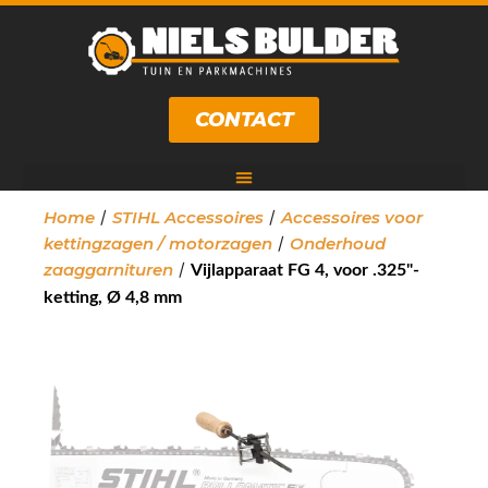
CONTACT
/
/
Home
STIHL Accessoires
Accessoires voor
/
kettingzagen / motorzagen
Onderhoud
/
zaaggarnituren
Vijlapparaat FG 4, voor .325"-
ketting, Ø 4,8 mm