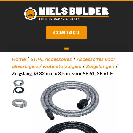
CONTACT
/
/
Home
STIHL Accessoires
Accessoires voor
/
/
alleszuigers / waterstofzuigers
Zuigslangen
Zuigslang, Ø 32 mm x 3,5 m, voor SE 61, SE 61 E