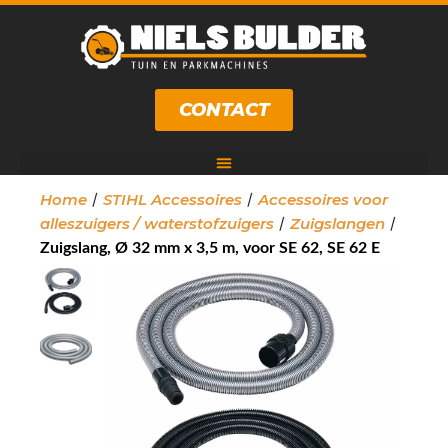
CONTACT
/
/
Home
STIHL Accessoires
Accessoires voor
/
/
alleszuigers / waterstofzuigers
Zuigslangen
Zuigslang, Ø 32 mm x 3,5 m, voor SE 62, SE 62 E