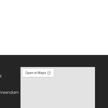
l
, Veendam