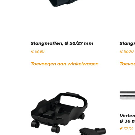
Slangmoffen, Ø 50/27 mm
Slang
€
18,80
€
18,00
Toevoegen aan winkelwagen
Toevo
Verlen
Ø 36 
€
37,30