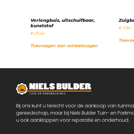
Verlengbuis, uitschuifbaar,
Zuigbo
kunststof
€
7,90
€
27,40
Toevo
Toevoegen aan winkelwagen
Bij ons kunt u terecht voor de aankoop van tuinm
gereedschap, maar bij Niels Bulder Tuin- en Parkm
u ook aankloppen voor reparatie en onderhoud.