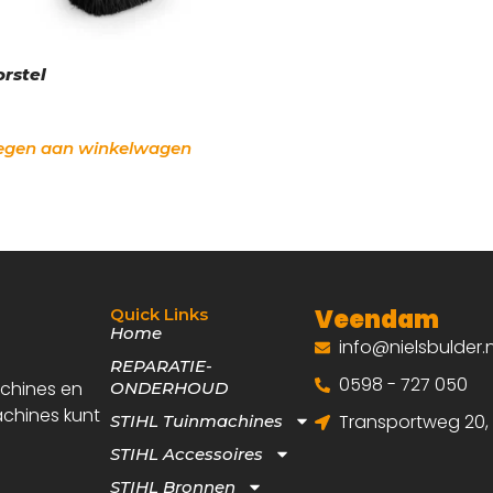
rstel
egen aan winkelwagen
Veendam
Quick Links
Home
info@nielsbulder.n
REPARATIE-
0598 - 727 050
achines en
ONDERHOUD
achines kunt
Transportweg 20
STIHL Tuinmachines
STIHL Accessoires
STIHL Bronnen