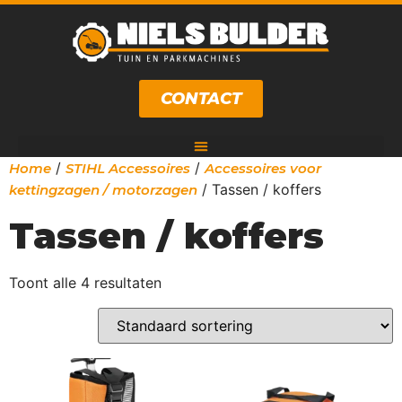
CONTACT
/
/
Home
STIHL Accessoires
Accessoires voor
/ Tassen / koffers
kettingzagen / motorzagen
Tassen / koffers
Toont alle 4 resultaten