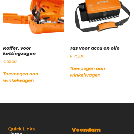
Koffer, voor
Tas voor accu en olie
kettingzagen
€
79,00
€
52,50
Toevoegen aan
Toevoegen aan
winkelwagen
winkelwagen
Quick Links
Veendam
Home