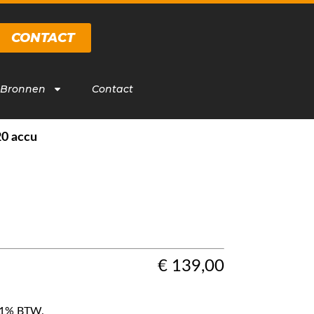
CONTACT
 Bronnen
Contact
0 accu
u
€
139,00
f 21% BTW.