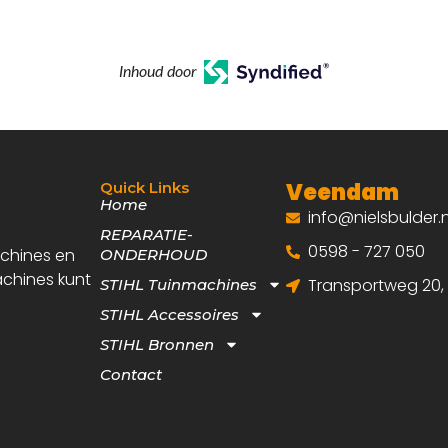
Inhoud door
Veendam
Quick Links
Home
info@nielsbulder.n
REPARATIE-
0598 - 727 050
achines en
ONDERHOUD
achines kunt
Transportweg 20
STIHL Tuinmachines
STIHL Accessoires
STIHL Bronnen
Contact