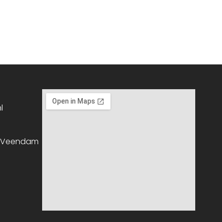
l
, Veendam