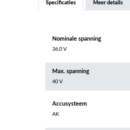
Specificaties
Meer details
Nominale spanning
36.0 V
Max. spanning
40 V
Accusysteem
AK