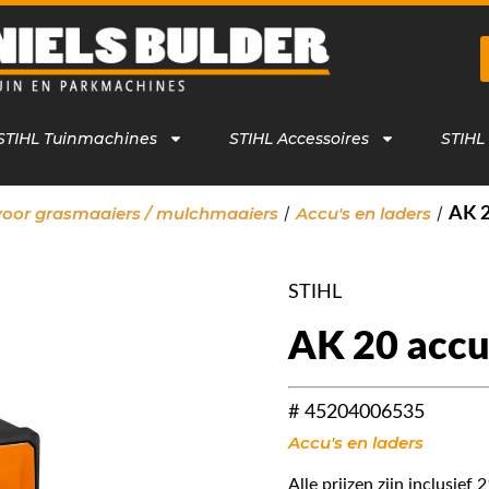
STIHL Tuinmachines
STIHL Accessoires
STIHL
/
/
voor grasmaaiers / mulchmaaiers
Accu's en laders
AK 2
STIHL
AK 20 acc
# 45204006535
Accu's en laders
Alle prijzen zijn inclusie