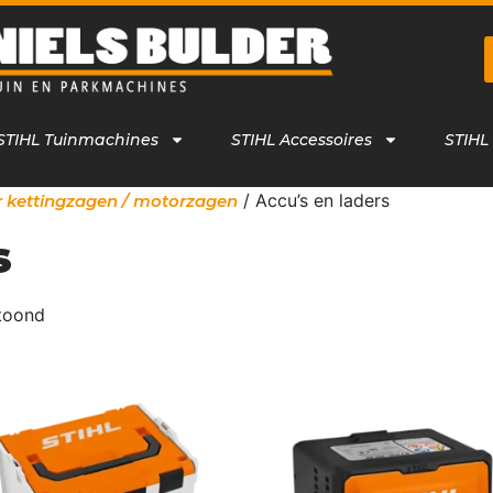
STIHL Tuinmachines
STIHL Accessoires
STIHL
/ Accu’s en laders
r kettingzagen / motorzagen
s
etoond