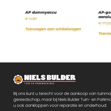
AP dummyaccu
AP-go
aanslu
€
14,80
€
177,0
Toevoegen aan winkelwagen
Toevo
Bij ons kunt u terecht voor de aankoop van tuinm
gereedschap, maar bij Niels Bulder Tuin- en Parkm
u ook aankloppen voor reparatie en onderhoud.