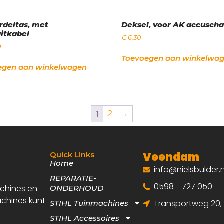
rdeltas, met
Deksel, voor AK accusch
itkabel
€
6,30
0
Toevoegen aan winkelwa
egen aan winkelwagen
1
2
→
Veendam
Quick Links
Home
info@nielsbulder.n
REPARATIE-
0598 - 727 050
achines en
ONDERHOUD
achines kunt
Transportweg 20
STIHL Tuinmachines
STIHL Accessoires