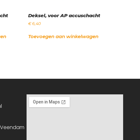
acht
Deksel, voor AP accuschacht
€
6,40
gen
Toevoegen aan winkelwagen
l
, Veendam