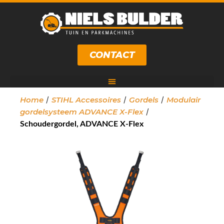
CONTACT
/
/
/
Home
STIHL Accessoires
Gordels
Modulair
/
gordelsysteem ADVANCE X-Flex
Schoudergordel, ADVANCE X-Flex